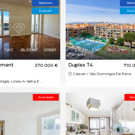
Sélection
Sélec
Exclusif
Exclu
1 WC
65,00 m²
00580
4
2 WC
190,00 m²
0
Chambres
ement
Duplex T4
370 000 €
710 
Cascais > São Domingos De Rana
Algés, Linda-A-Velha E ...
Arrendado
Ven