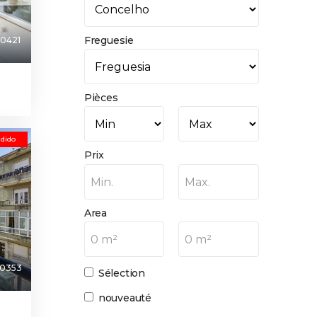
Freguesie
0421
Pièces
dido
Prix
Min.
Max.
Area
0 m²
0 m²
0353
Sélection
nouveauté