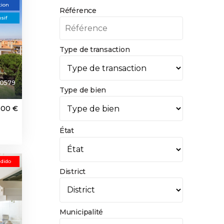
tion
Référence
sif
Type de transaction
0579
Type de bien
000 €
État
dido
District
Municipalité