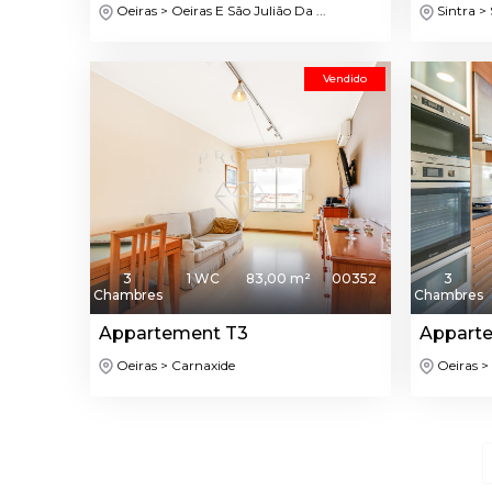
Oeiras > Oeiras E São Julião Da ...
Sintra > 
Vendido
3
1 WC
83,00 m²
00352
3
Chambres
Chambres
Appartement T3
Appart
Oeiras > Carnaxide
Oeiras >