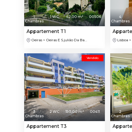
1
1 WC
62,00 m²
00506
4
Chambres
Chambres
Appartement T1
Appart
Oeiras > Oeiras E S.julião Da Ba...
Lisboa >
Vendido
3
2 WC
150,00 m²
00411
2
Chambres
Chambres
Appartement T3
Appart