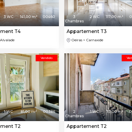
3 WC
141,00 m²
00460
3
2 WC
117,00 m²
0
Chambres
ement T4
Appartement T3
 Alvalade
Oeiras > Carnaxide
Vendido
Ven
1 WC
81,00 m²
00386
2
1 WC
73,00 m²
0
Chambres
ement T2
Appartement T2