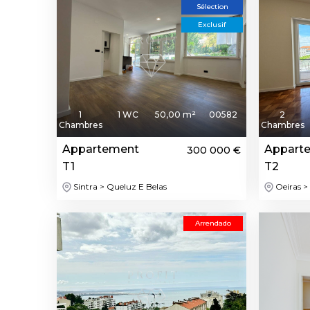
Sélection
Exclusif
1
1 WC
50,00 m²
00582
2
Chambres
Chambres
Appartement
Appart
300 000 €
T1
T2
Sintra > Queluz E Belas
Oeiras > 
Arrendado