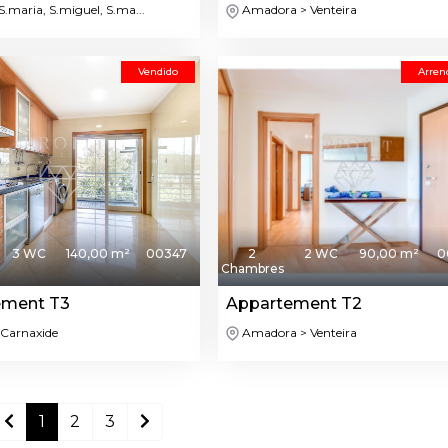
S.maria, S.miguel, S.ma...
Amadora > Venteira
Vendido
Arren
3 WC
140,00 m²
00347
2
2 WC
90,00 m²
0
Chambres
ement T3
Appartement T2
 Carnaxide
Amadora > Venteira
1
2
3