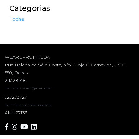
Categorias
Todas
WEAREPROFIT LDA
Rua Helena de Sá e Costa, n.º3 - Loja C, Carnaxide, 2790-
550, Oeiras
211328148
Llamada a la red fija nacional
927273727
Llamada a red móvil nacional
AMI: 27133