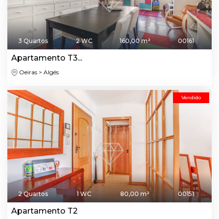
3 Quartos
2 WC
160,00 m²
00161
Apartamento T3...
Oeiras > Algés
Vendido
2 Quartos
1 WC
80,00 m²
00151
Apartamento T2