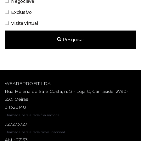
Negociável
Exclusivo
Visita virtual
Pesquisar
WEAREPROFIT LDA
Rua Helena de Sá e Costa, n.º3 - Loja C, Carnaxide, 2790-
550, Oeiras
211328148
Chamada para a rede fixa nacional
927273727
Chamada para a rede móvel nacional
AMI: 27133