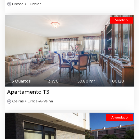
Lisboa > Lumiar
Vendido
3 Quartos
3 WC
159,80 m²
00120
Apartamento T3
Oeiras > Linda-A-Velha
Arrendado