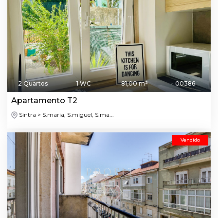
2 Quartos
1 WC
81,00 m²
00386
Apartamento T2
Sintra > S.maria, S.miguel, S.ma...
Vendido