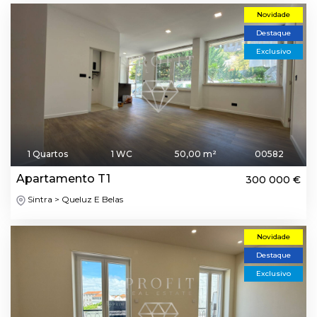
Novidade
Destaque
Exclusivo
1 Quartos
1 WC
50,00 m²
00582
Apartamento T1
300 000 €
Sintra > Queluz E Belas
Novidade
Destaque
Exclusivo