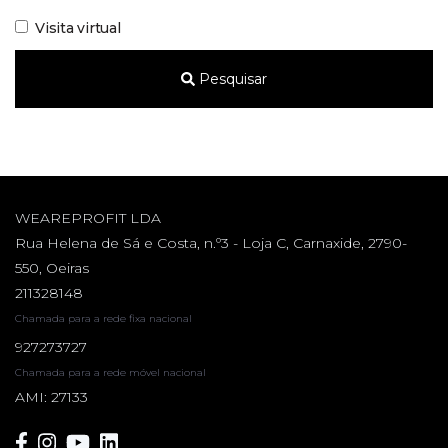
Visita virtual
Pesquisar
WEAREPROFIT LDA
Rua Helena de Sá e Costa, n.º3 - Loja C, Carnaxide, 2790-
550, Oeiras
211328148
Chamada para a rede fixa nacional
927273727
Chamada para a rede móvel nacional
AMI: 27133