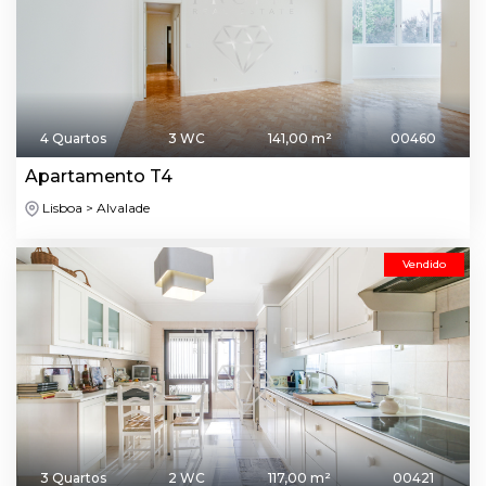
4 Quartos
3 WC
141,00 m²
00460
Apartamento T4
Lisboa > Alvalade
Vendido
3 Quartos
2 WC
117,00 m²
00421