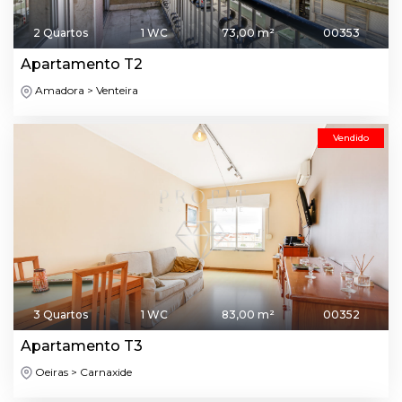
2 Quartos
1 WC
73,00 m²
00353
Apartamento T2
Amadora > Venteira
Vendido
3 Quartos
1 WC
83,00 m²
00352
Apartamento T3
Oeiras > Carnaxide