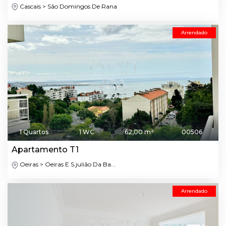
Cascais > São Domingos De Rana
Arrendado
1 Quartos
1 WC
62,00 m²
00506
Apartamento T1
Oeiras > Oeiras E S.julião Da Ba...
Arrendado