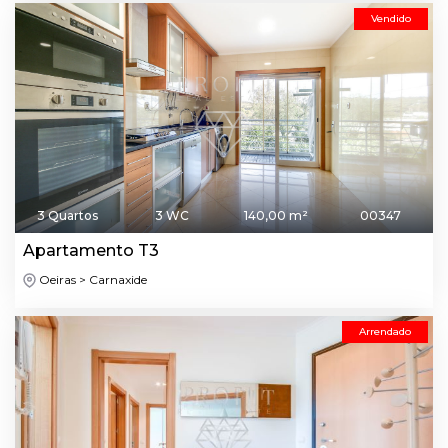
Vendido
3 Quartos
3 WC
140,00 m²
00347
Apartamento T3
Oeiras > Carnaxide
Arrendado