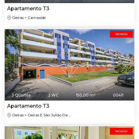
Apartamento T3
Oeiras > Carnaxide
Vendido
3 Quartos
2 WC
150,00 m²
00411
Apartamento T3
Oeiras > Oeiras E São Julião Da ...
Vendido