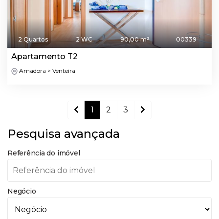
2 Quartos
2 WC
90,00 m²
00339
Apartamento T2
Amadora > Venteira
1
2
3
Pesquisa avançada
Referência do imóvel
Negócio