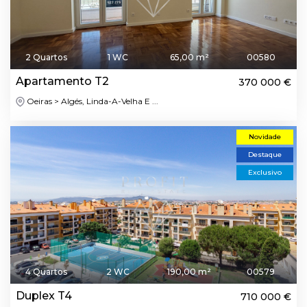
2 Quartos
1 WC
65,00 m²
00580
Apartamento T2
370 000 €
Oeiras > Algés, Linda-A-Velha E ...
Novidade
Destaque
Exclusivo
4 Quartos
2 WC
190,00 m²
00579
Duplex T4
710 000 €