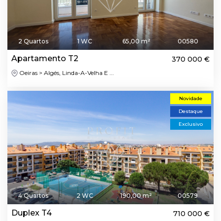
2 Quartos
1 WC
65,00 m²
00580
Apartamento T2
370 000 €
Oeiras > Algés, Linda-A-Velha E ...
Novidade
Destaque
Exclusivo
4 Quartos
2 WC
190,00 m²
00579
Duplex T4
710 000 €