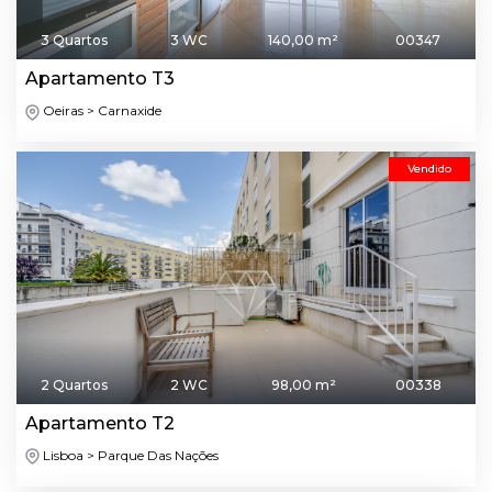
3 Quartos
3 WC
140,00 m²
00347
Apartamento T3
Oeiras > Carnaxide
Vendido
2 Quartos
2 WC
98,00 m²
00338
Apartamento T2
Lisboa > Parque Das Nações