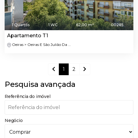
1 Quartos
1 WC
62,00 m²
00285
Apartamento T1
Oeiras > Oeiras E São Julião Da ...
1
2
Pesquisa avançada
Referência do imóvel
Negócio