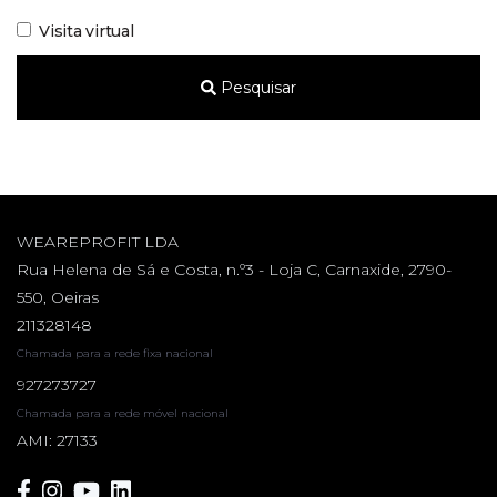
Visita virtual
Pesquisar
WEAREPROFIT LDA
Rua Helena de Sá e Costa, n.º3 - Loja C, Carnaxide, 2790-
550, Oeiras
211328148
Chamada para a rede fixa nacional
927273727
Chamada para a rede móvel nacional
AMI: 27133