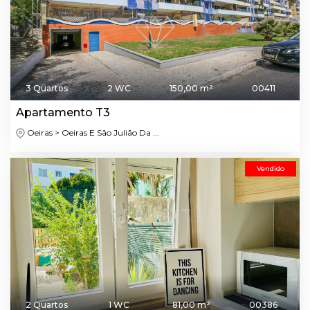
3 Quartos
2 WC
150,00 m²
00411
Apartamento T3
Oeiras > Oeiras E São Julião Da ...
Vendido
2 Quartos
1 WC
81,00 m²
00386