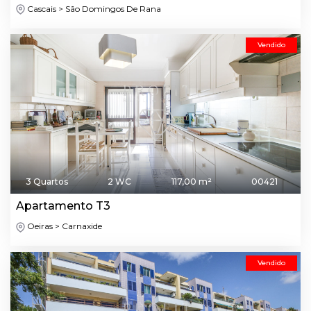
Cascais > São Domingos De Rana
Vendido
3 Quartos
2 WC
117,00 m²
00421
Apartamento T3
Oeiras > Carnaxide
Vendido