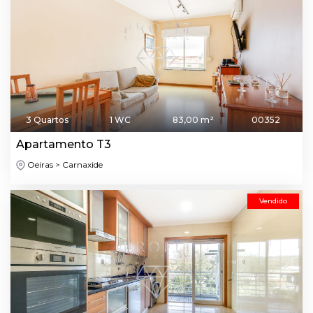
3 Quartos
1 WC
83,00 m²
00352
Apartamento T3
Oeiras > Carnaxide
Vendido