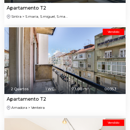
Apartamento T2
Sintra > S.maria, S.miguel, S.ma...
Vendido
2 Quartos
1 WC
73,00 m²
00353
Apartamento T2
Amadora > Venteira
Vendido