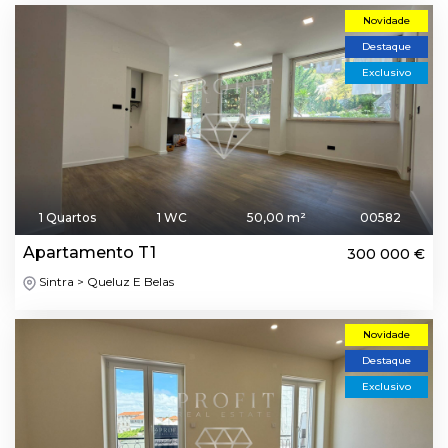
Novidade
Destaque
Exclusivo
1 Quartos
1 WC
50,00 m²
00582
Apartamento T1
300 000 €
Sintra > Queluz E Belas
Novidade
Destaque
Exclusivo