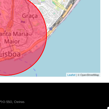
Leaflet
| © OpenStreetMap
790-550, Oeiras