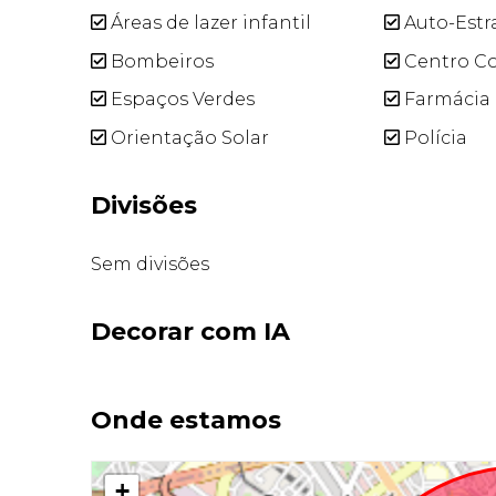
Áreas de lazer infantil
Auto-Estr
Bombeiros
Centro Co
Espaços Verdes
Farmácia
Orientação Solar
Polícia
Divisões
Sem divisões
Decorar com IA
Onde estamos
+