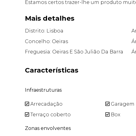
Estamos certos trazer-lhe um produto muito 
Mais detalhes
Distrito: Lisboa
A
Concelho: Oeiras
Á
Freguesia: Oeiras E São Julião Da Barra
Á
Características
Infraestruturas
Arrecadação
Garagem
Terraço coberto
Box
Zonas envolventes