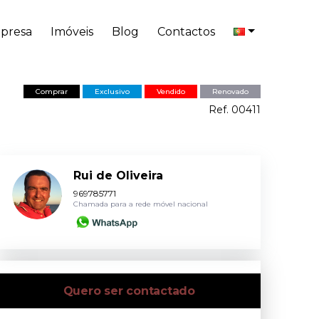
presa
Imóveis
Blog
Contactos
Comprar
Exclusivo
Vendido
Renovado
Ref. 00411
Rui de Oliveira
969785771
Chamada para a rede móvel nacional
Quero ser contactado