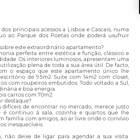
 dos principais acessos a Lisboa e Cascais, numa
uo ao Parque dos Poetas onde poderá usufruir
sobre este extraordinário apartamento?
ia perfeita entre estética e função, clássico e
didade. Os interiores luminosos, apresentam uma
ilização plena de toda a sua área útil. De facto,
e com o espaço que este apartamento único lhe
critório de 9.5m2. Suite com 14m2 com closet,
os com roupeiros embutidos. Todo voltado a Sul,
inária e boa energia.
is carros com 70m2.
ar destaque?
 difíceis de encontrar no mercado, merece justo
é continuo à sala, cozinha e quartos que lhe
 família com amigos, ao ar livre onde o convívio
os inesquecíveis.
 não deixe de ligar para agendar a sua visita.