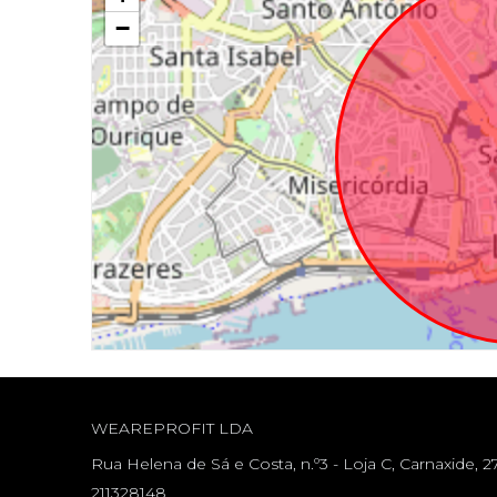
−
WEAREPROFIT LDA
Rua Helena de Sá e Costa, n.º3 - Loja C, Carnaxide, 2
211328148