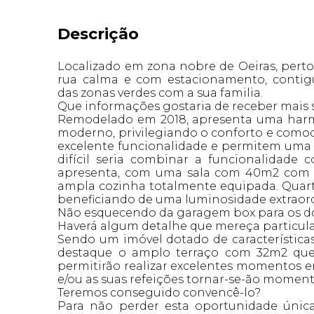
Descrição
Localizado em zona nobre de Oeiras, perto
rua calma e com estacionamento, contig
das zonas verdes com a sua familia.
Que informações gostaria de receber mais 
Remodelado em 2018, apresenta uma harmon
moderno, privilegiando o conforto e como
excelente funcionalidade e permitem uma ut
difícil seria combinar a funcionalidad
apresenta, com uma sala com 40m2 com es
ampla cozinha totalmente equipada. Quart
beneficiando de uma luminosidade extraord
Não esquecendo da garagem box para os do
Haverá algum detalhe que mereça particul
Sendo um imóvel dotado de características
destaque o amplo terraço com 32m2 que 
permitirão realizar excelentes momentos em
e/ou as suas refeições tornar-se-ão moment
Teremos conseguido convencê-lo?
Para não perder esta oportunidade única,